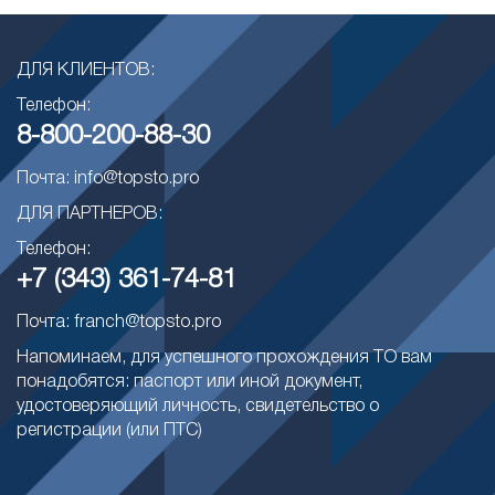
ДЛЯ КЛИЕНТОВ:
Телефон:
8-800-200-88-30
Почта: info@topsto.pro
ДЛЯ ПАРТНЕРОВ:
Телефон:
+7 (343) 361-74-81
Почта: franch@topsto.pro
Напоминаем, для успешного прохождения ТО вам
понадобятся: паспорт или иной документ,
удостоверяющий личность, свидетельство о
регистрации (или ПТС)