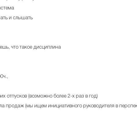
истема
ать и слышать
аешь, что такое дисциплина
0ч.,
х отпусков (возможно более 2-х раз в год)
ла продаж (мы ищем инициативного руководителя в перспек