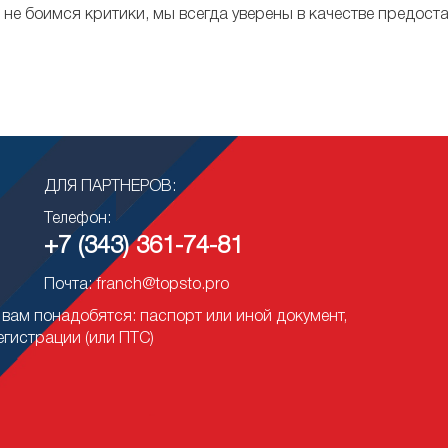
не боимся критики, мы всегда уверены в качестве предоста
ДЛЯ ПАРТНЕРОВ:
Телефон:
+7 (343) 361-74-81
Почта: franch@topsto.pro
вам понадобятся: паспорт или иной документ,
егистрации (или ПТС)