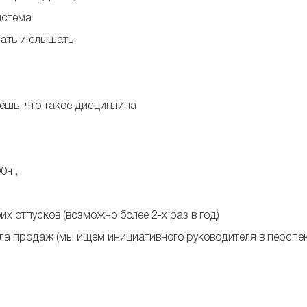
истема
ать и слышать
аешь, что такое дисциплина
0ч.,
х отпусков (возможно более 2-х раз в год)
ла продаж (мы ищем инициативного руководителя в перспек