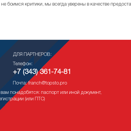
не боимся критики, мы всегда уверены в качестве предоста
ДЛЯ ПАРТНЕРОВ:
Телефон:
+7 (343) 361-74-81
Почта: franch@topsto.pro
вам понадобятся: паспорт или иной документ,
егистрации (или ПТС)