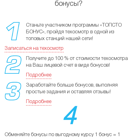
бонусы?
Станьте участником программы «ТОПСТО
БОНУС», пройдя техосмотр в одной из
топовых станций нашей сети!
Записаться на техосмотр
Получите до 100 % от стоимости техосмотра
на Ваш лицевой счет в виде бонусов!
Подробнее
Заработайте больше бонусов, выполняя
простые задания и оставляя отзывы!
Подробнее
4
Обменяйте бонусы по выгодному курсу 1 бонус = 1