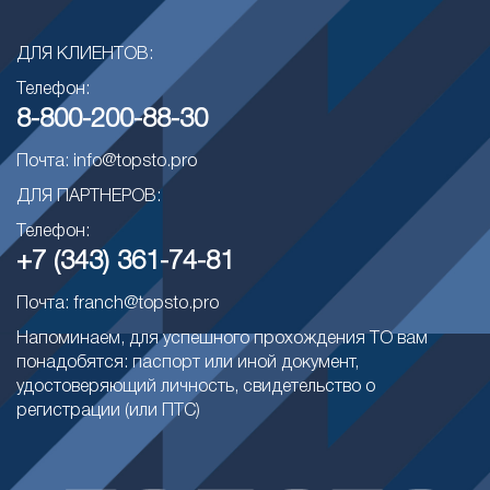
ДЛЯ КЛИЕНТОВ:
Телефон:
8-800-200-88-30
Почта: info@topsto.pro
ДЛЯ ПАРТНЕРОВ:
Телефон:
+7 (343) 361-74-81
Почта: franch@topsto.pro
Напоминаем, для успешного прохождения ТО вам
понадобятся: паспорт или иной документ,
удостоверяющий личность, свидетельство о
регистрации (или ПТС)