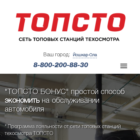
Ваш город:
Йошкар-Ола
8-800-200-88-30
"ТОПСТО БОНУС" простой способ
экономить
на обслуживании
автомобиля
* Программа лояльности от сети топовых станций
техосмотра ТОПСТО