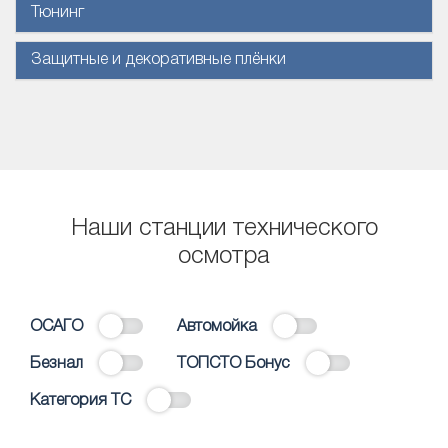
Тюнинг
Защитные и декоративные плёнки
Наши станции технического
осмотра
ОСАГО
Автомойка
Безнал
ТОПСТО Бонус
Категория ТС