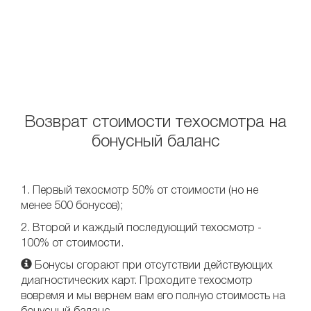
Возврат стоимости техосмотра на
бонусный баланс
1. Первый техосмотр 50% от стоимости (но не
менее 500 бонусов);
2. Второй и каждый последующий техосмотр -
100% от стоимости.
Бонусы сгорают при отсутствии действующих
диагностических карт. Проходите техосмотр
вовремя и мы вернем вам его полную стоимость на