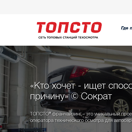
Где 
«Кто хочет - ищет спосо
причину» © Сократ
ТОПСТО® франчайзинг – это уникальный проек
оператора технического осмотра для автосер