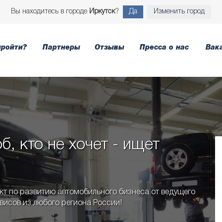
Вы находитесь в городе
Иркутск
?
Да
Изменить город
пройти?
Партнеры
Отзывы
Пресса о нас
Вак
б, кто не хочет - ищет
т по развитию автомобильного бизнеса от ведущего
висов из любого региона России!