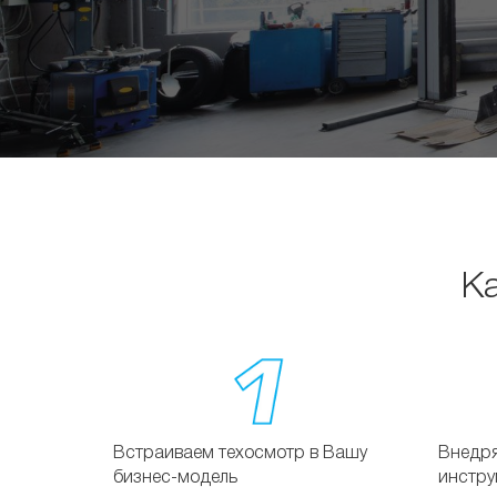
К
Встраиваем техосмотр в Вашу
Внедр
бизнес-модель
инстру