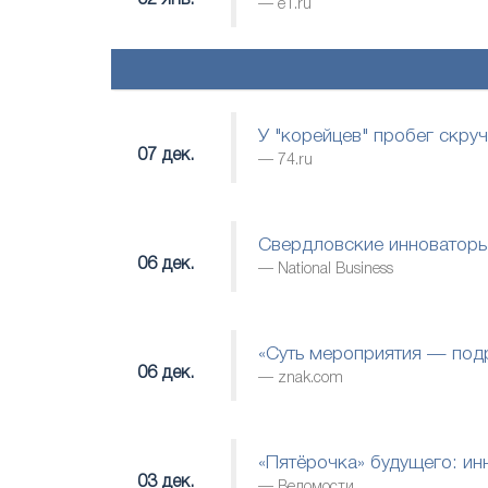
02 янв.
е1.ru
У "корейцев" пробег скр
07 дек.
74.ru
Свердловские инноваторы
06 дек.
National Business
«Суть мероприятия — под
06 дек.
znak.com
«Пятёрочка» будущего: и
03 дек.
Ведомости