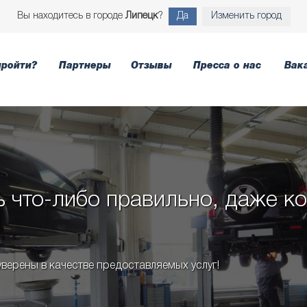
Вы находитесь в городе
Липецк
?
Да
Изменить город
пройти?
Партнеры
Отзывы
Пресса о нас
Вак
 что-либо правильно, даже ко
верены в качестве предоставляемых услуг!