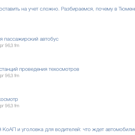
оставить на учет сложно. Разбираемся, почему в Тюмен
ся пассажирский автобус
рг 96,3 fm
станций проведения техосмотров
рг 96,3 fm
хосмотр
рг 96,3 fm
 КоАП и уголовка для водителей: что ждет автомобили