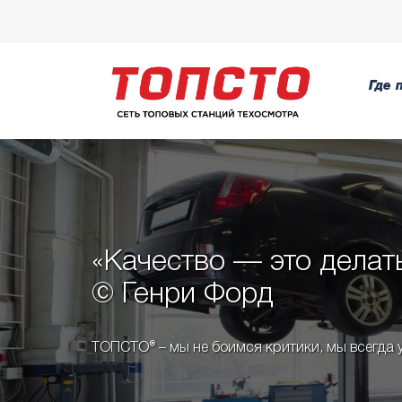
Где 
«Качество — это делать
© Генри Форд
ТОПСТО® – мы не боимся критики, мы всегда у