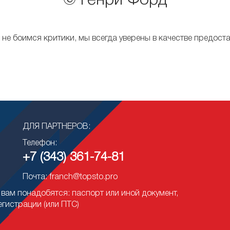
© Генри Форд
не боимся критики, мы всегда уверены в качестве предоста
ДЛЯ ПАРТНЕРОВ:
Телефон:
+7 (343) 361-74-81
Почта: franch@topsto.pro
вам понадобятся: паспорт или иной документ,
егистрации (или ПТС)