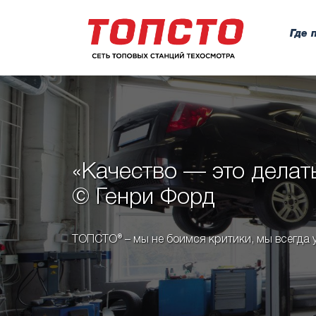
Где 
«Качество — это делать
© Генри Форд
ТОПСТО® – мы не боимся критики, мы всегда у