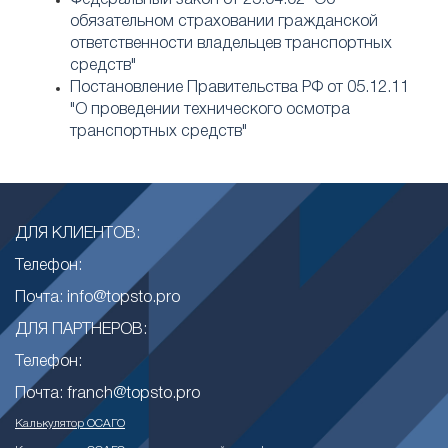
Федеральный закон от 25.04.02 "Об
обязательном страховании гражданской
ответственности владельцев транспортных
средств"
Постановление Правительства РФ от 05.12.11
"О проведении технического осмотра
транспортных средств"
ДЛЯ КЛИЕНТОВ:
Телефон:
Почта: info@topsto.pro
ДЛЯ ПАРТНЕРОВ:
Телефон:
Почта: franch@topsto.pro
Калькулятор ОСАГО