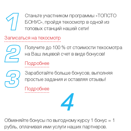
Станьте участником программы «ТОПСТО
БОНУС», пройдя техосмотр в одной из
топовых станций нашей сети!
Записаться на техосмотр
Получите до 100 % от стоимости техосмотра
на Ваш лицевой счет в виде бонусов!
Подробнее
Заработайте больше бонусов, выполняя
простые задания и оставляя отзывы!
Подробнее
4
Обменяйте бонусы по выгодному курсу 1 бонус = 1
рубль, оплачивая ими услуги наших партнеров.