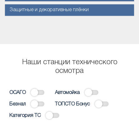
Защитные и декоративные плёнки
Наши станции технического
осмотра
ОСАГО
Автомойка
Безнал
ТОПСТО Бонус
Категория ТС