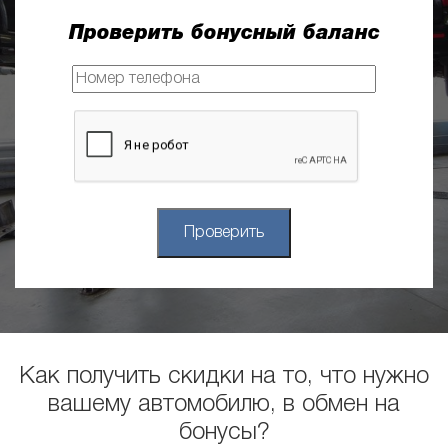
Проверить бонусный баланс
Проверить
Как получить скидки на то, что нужно
вашему автомобилю, в обмен на
бонусы?