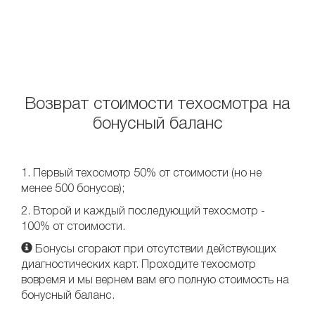
Возврат стоимости техосмотра на
бонусный баланс
1. Первый техосмотр 50% от стоимости (но не
менее 500 бонусов);
2. Второй и каждый последующий техосмотр -
100% от стоимости.
Бонусы сгорают при отсутствии действующих
диагностических карт. Проходите техосмотр
вовремя и мы вернем вам его полную стоимость на
бонусный баланс.