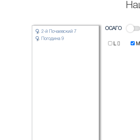
На
ОСАГО
2-й Почаевский 7
Погодина 9
L
M