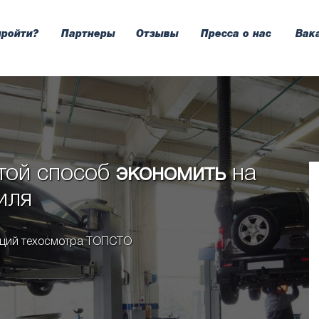
пройти?
Партнеры
Отзывы
Пресса о нас
Вак
той способ
экономить
на
иля
анций техосмотра ТОПСТО