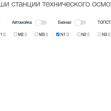
ши станции технического осмо
Автомойка
Безнал
ТОПСТ
1
M2
M3
N1
N2
N3