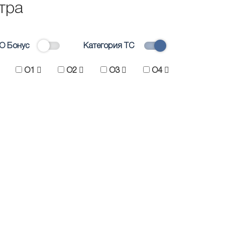
тра
О Бонус
Категория ТС
O1
O2
O3
O4