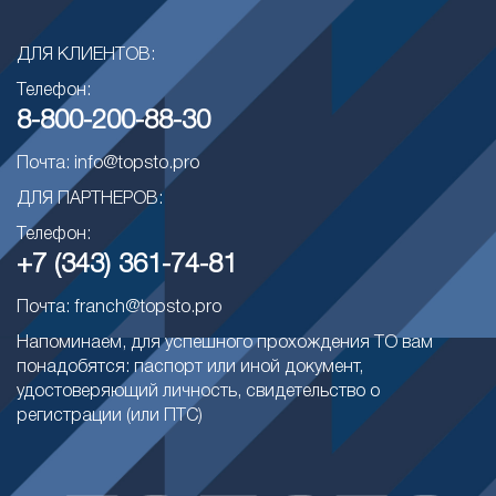
ДЛЯ КЛИЕНТОВ:
Телефон:
8-800-200-88-30
Почта: info@topsto.pro
ДЛЯ ПАРТНЕРОВ:
Телефон:
+7 (343) 361-74-81
Почта: franch@topsto.pro
Напоминаем, для успешного прохождения ТО вам
понадобятся: паспорт или иной документ,
удостоверяющий личность, свидетельство о
регистрации (или ПТС)