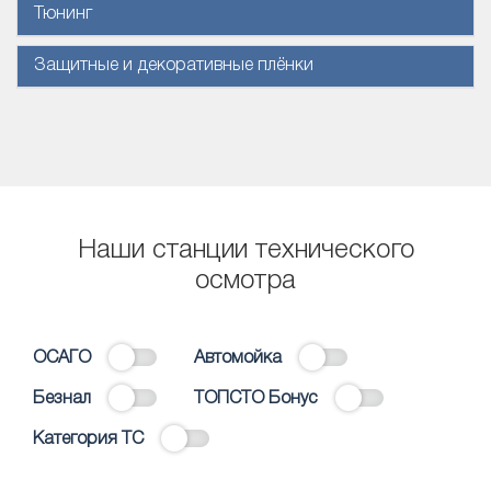
Тюнинг
Защитные и декоративные плёнки
Наши станции технического
осмотра
ОСАГО
Автомойка
Безнал
ТОПСТО Бонус
Категория ТС