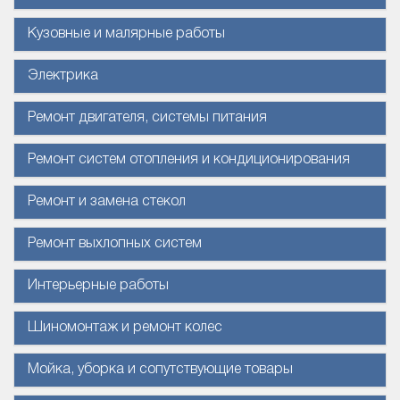
Кузовные и малярные работы
Электрика
Ремонт двигателя, системы питания
Ремонт систем отопления и кондиционирования
Ремонт и замена стекол
Ремонт выхлопных систем
Интерьерные работы
Шиномонтаж и ремонт колес
Мойка, уборка и сопутствующие товары