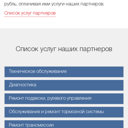
рубль, оплачивая ими услуги наших партнеров.
Список услуг партнеров
Список услуг наших партнеров
Техническое обслуживание
Диагностика
Ремонт подвески, рулевого управления
Обслуживание и ремонт тормозной системы
Ремонт трансмиссии