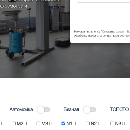
ом операторов техосмотра,
техосмотра и
Нажимая на кнопку "Оставить заявку" Вы
обработку персональных данных в соотве
Автомойка
Безнал
ТОПСТО 
M2
M3
N1
N2
N3