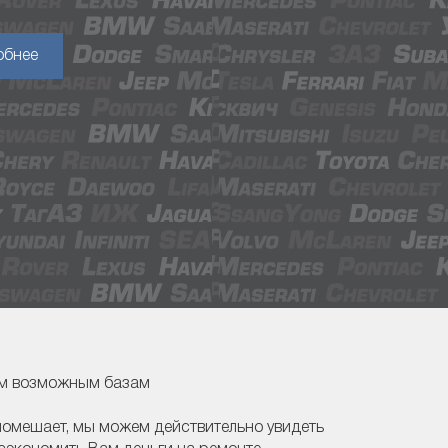
обнее
ем возможным базам
помешает, мы можем действительно увидеть