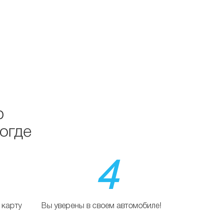
р
огде
4
 карту
Вы уверены в своем автомобиле!