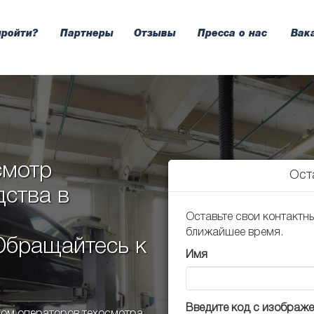
пройти?
Партнеры
Отзывы
Пресса о нас
Вак
смотр
Ост
дства в
Оставьте свои контактн
ближайшее время.
 Обращайтесь к
Имя
Введите код с изображ