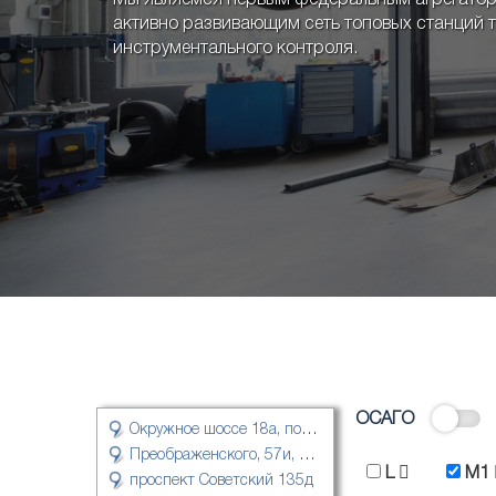
Мы являемся первым федеральным агрегатор
активно развивающим сеть топовых станций 
инструментального контроля.
ОСАГО
Окружное шоссе 18а, пом. 15/1
Преображенского, 57и, стр.2
L
M1
проспект Советский 135д