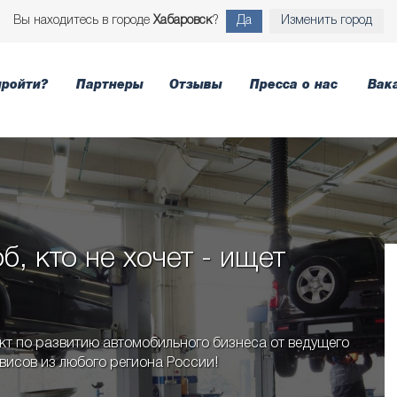
Вы находитесь в городе
Хабаровск
?
Да
Изменить город
пройти?
Партнеры
Отзывы
Пресса о нас
Вак
б, кто не хочет - ищет
т по развитию автомобильного бизнеса от ведущего
висов из любого региона России!