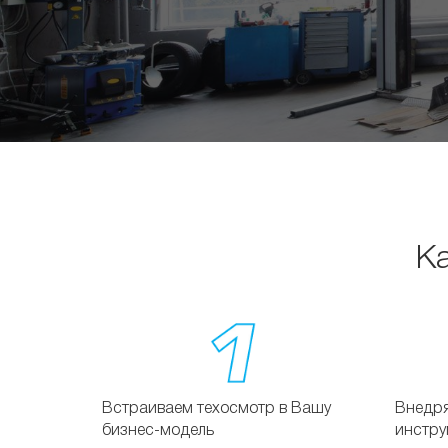
К
Встраиваем техосмотр в Вашу
Внедр
бизнес-модель
инстру