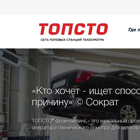
Где 
«Кто хочет - ищет спосо
причину» © Сократ
ТОПСТО® франчайзинг – это уникальный проек
оператора технического осмотра для автосер