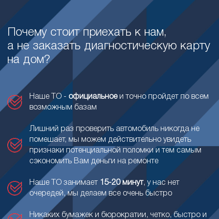
Почему стоит приехать к нам,
а не заказать диагностическую карту
на дом?
Наше ТО -
официальное
и точно пройдет по всем
возможным базам
Лишний раз проверить автомобиль никогда не
помешает, мы можем действительно увидеть
признаки потенциальной поломки и тем самым
сэкономить Вам деньги на ремонте
Наше ТО занимает
15-20 минут
, у нас нет
очередей, мы делаем все очень быстро
Никаких бумажек и бюрократии, четко, быстро и